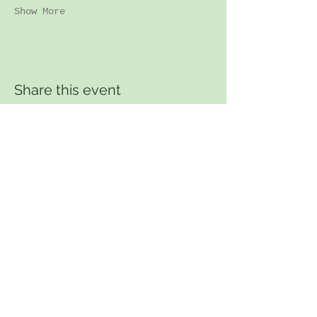
Show More
Share this event
INFORMATIVA PRIVACY
INFORMATIVA COOKIES
Iscriviti alla Newsletter
Seguici per eventi, escursioni e tutte le nostre
attività!